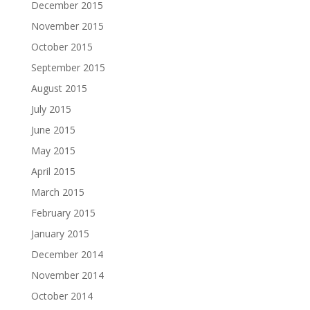
December 2015
November 2015
October 2015
September 2015
August 2015
July 2015
June 2015
May 2015
April 2015
March 2015
February 2015
January 2015
December 2014
November 2014
October 2014