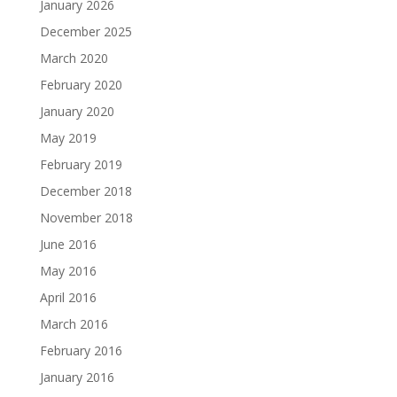
January 2026
December 2025
March 2020
February 2020
January 2020
May 2019
February 2019
December 2018
November 2018
June 2016
May 2016
April 2016
March 2016
February 2016
January 2016