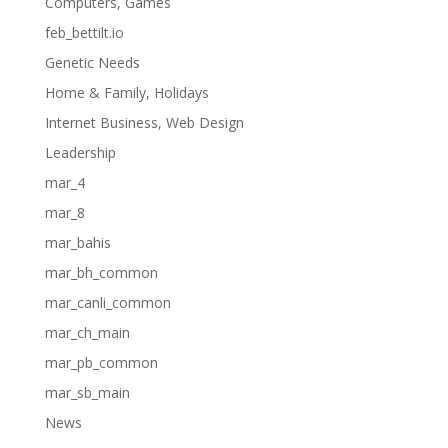
Computers, Games
feb_bettilt.io
Genetic Needs
Home & Family, Holidays
Internet Business, Web Design
Leadership
mar_4
mar_8
mar_bahis
mar_bh_common
mar_canli_common
mar_ch_main
mar_pb_common
mar_sb_main
News