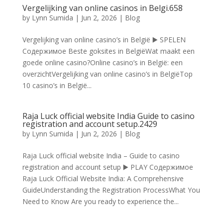
Vergelijking van online casinos in Belgi.658
by
Lynn Sumida
|
Jun 2, 2026
|
Blog
Vergelijking van online casino’s in België ▶️ SPELEN
Содержимое Beste goksites in BelgiëWat maakt een
goede online casino?Online casino’s in België: een
overzichtVergelijking van online casino’s in BelgiëTop
10 casino’s in België...
Raja Luck official website India Guide to casino
registration and account setup.2429
by
Lynn Sumida
|
Jun 2, 2026
|
Blog
Raja Luck official website India – Guide to casino
registration and account setup ▶️ PLAY Содержимое
Raja Luck Official Website India: A Comprehensive
GuideUnderstanding the Registration ProcessWhat You
Need to Know Are you ready to experience the...