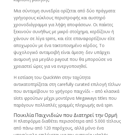
Μια σύντομη συνεδρία ορίζεται από δύο πράγματα:
γρήγορους κύκλους περιστροφής και αυστηρό
χρονοδιάγραμμα για λήψη αποφάσεων. Οι παίκτες
ξεκινούν συνήθως με μικρό στοίχημα, κερδίζουν ή
χάνουν σε λίγα spins, και είτε επαναφορτίζουν είτε
αποχωρούν με ένα τακτοποιημένο κέρδος. Το
ψυχολογικό ανταμοιβή είναι άμεση· δεν υπάρχει
αναμονή για μεγάλο payout που θα μπορούσε να
χρειαστεί ώρες για να ενεργοποιηθεί.
Η εστίαση του QuickWin στην ταχύτητα
αντικατοπτρίζεται στη carefully curated επιλογή τίτλων
που ανταμείβουν το γρήγορο παιχνίδι – από κλασικά
slots φρούτων μέχρι μοντέρνα Megaways titles που
παράγουν πολλαπλές γραμμές πληρωμής ανά spin.
Ποικιλία Παιχνιδιών που Διατηρεί την Ορμή
Η πλατφόρμα διαθέτει περισσότερα από 5.000 τίτλους
από πάνω από 120 παρόχους, αλλά μόνο ένα
υποσύνολο επιλέγεται για την εμπειρία υψηλής