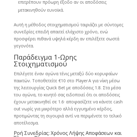
επιτρέπουν πρόωρη έξοδο αν οι αποδόσεις
μετακινηθούν ευνοϊκά.
Αυτή η μέθοδος στοιχηματισμού ταιριάζει με σύντομες
συνεδρίες επειδή απαιτεί ελάχιστο χρόνο, ενώ
προσφέρει πιθανά υψηλά κέρδη αν επιλέξετε σωστά
γεγονότα.
Παράδειγμα 1‑Ωρης
Στοιχηματισμού
Επιλέγετε έναν αγώνα τένις μεταξύ δύο κορυφαίων
παικτών. Τοποθετείτε €10 στο Player A για νίκη μέσω
της λειτουργίας Quick Bet με αποδόσεις 1.8. Στα μέσα
του αγώνα, το κινητό σας ειδοποιεί ότι οι αποδόσεις
έχουν μετακινηθεί σε 1.6· αποφασίζετε να κάνετε cash
out νωρίς για μικρότερο αλλά εγγυημένο κέρδος,
προτιμώντας τη σιγουριά αντί να περιμένετε το τελικό
αποτέλεσμα.
Ροή Συνεδρίας: Χρόνος Λήψης Αποφάσεων και