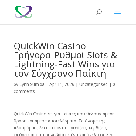
QuickWin Casino:
Γρήγορα‑Ρυθμοί Slots &
Lightning‑Fast Wins για
τον Σύγχρονο Παίκτη
by
Lynn Sumida
|
Apr 11, 2026
|
Uncategorised
|
0
comments
QuickWin Casino ζει για παίκτες που θέλουν άμεση
δράση και άμεσα αποτελέσματα. Το όνομα της
πλατφόρμας λέει τα πάντα – γυρίζεις, κερδίζεις,
φεύγεις από τη συνεδρία με ένα χαμόγελο σε λίγα