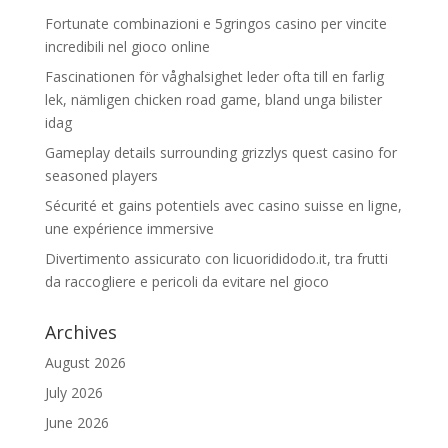
Fortunate combinazioni e 5gringos casino per vincite
incredibili nel gioco online
Fascinationen för våghalsighet leder ofta till en farlig
lek, nämligen chicken road game, bland unga bilister
idag
Gameplay details surrounding grizzlys quest casino for
seasoned players
Sécurité et gains potentiels avec casino suisse en ligne,
une expérience immersive
Divertimento assicurato con licuorididodo.it, tra frutti
da raccogliere e pericoli da evitare nel gioco
Archives
August 2026
July 2026
June 2026