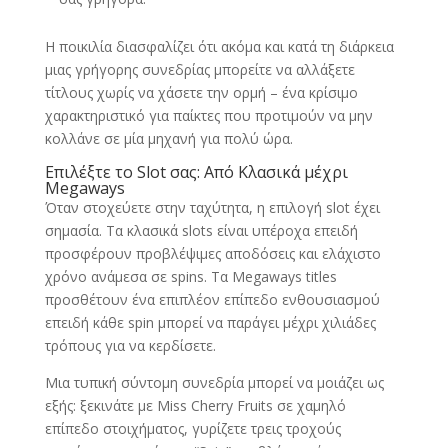
Η ποικιλία διασφαλίζει ότι ακόμα και κατά τη διάρκεια
μιας γρήγορης συνεδρίας μπορείτε να αλλάξετε
τίτλους χωρίς να χάσετε την ορμή – ένα κρίσιμο
χαρακτηριστικό για παίκτες που προτιμούν να μην
κολλάνε σε μία μηχανή για πολύ ώρα.
Επιλέξτε το Slot σας: Από Κλασικά μέχρι
Megaways
Όταν στοχεύετε στην ταχύτητα, η επιλογή slot έχει
σημασία. Τα κλασικά slots είναι υπέροχα επειδή
προσφέρουν προβλέψιμες αποδόσεις και ελάχιστο
χρόνο ανάμεσα σε spins. Τα Megaways titles
προσθέτουν ένα επιπλέον επίπεδο ενθουσιασμού
επειδή κάθε spin μπορεί να παράγει μέχρι χιλιάδες
τρόπους για να κερδίσετε.
Μια τυπική σύντομη συνεδρία μπορεί να μοιάζει ως
εξής: ξεκινάτε με Miss Cherry Fruits σε χαμηλό
επίπεδο στοιχήματος, γυρίζετε τρεις τροχούς