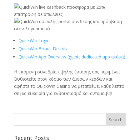
QuickWin Login
QuickWin Bonus Details
QuickWin App Overview (χωρίς dedicated app ακόμα)
Η επόμενη συνεδρία υψηλής έντασης σας περιμένει.
Βυθιστείτε στον κόσμο των άμεσων κερδών και
αφήστε το QuickWin Casino να μετατρέψει κάθε λεπτό
σε μια ευκαιρία για ενθουσιασμό και ανταμοιβή!
Recent Posts