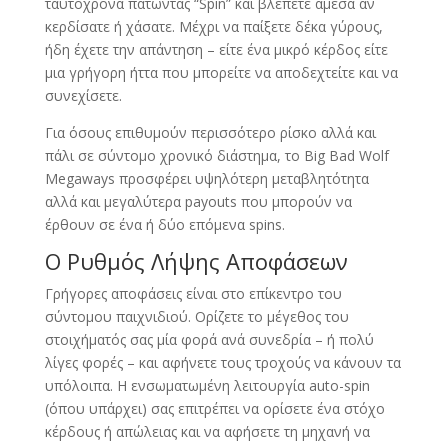
ταυτόχρονα πατώντας “Spin” και βλέπετε άμεσα αν
κερδίσατε ή χάσατε. Μέχρι να παίξετε δέκα γύρους,
ήδη έχετε την απάντηση – είτε ένα μικρό κέρδος είτε
μια γρήγορη ήττα που μπορείτε να αποδεχτείτε και να
συνεχίσετε.
Για όσους επιθυμούν περισσότερο ρίσκο αλλά και
πάλι σε σύντομο χρονικό διάστημα, το Big Bad Wolf
Megaways προσφέρει υψηλότερη μεταβλητότητα
αλλά και μεγαλύτερα payouts που μπορούν να
έρθουν σε ένα ή δύο επόμενα spins.
Ο Ρυθμός Λήψης Αποφάσεων
Γρήγορες αποφάσεις είναι στο επίκεντρο του
σύντομου παιχνιδιού. Ορίζετε το μέγεθος του
στοιχήματός σας μία φορά ανά συνεδρία – ή πολύ
λίγες φορές – και αφήνετε τους τροχούς να κάνουν τα
υπόλοιπα. Η ενσωματωμένη λειτουργία auto-spin
(όπου υπάρχει) σας επιτρέπει να ορίσετε ένα στόχο
κέρδους ή απώλειας και να αφήσετε τη μηχανή να