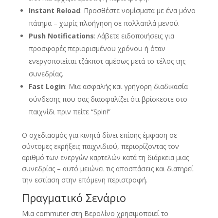
Instant Reload
: Προσθέστε νομίσματα με ένα μόνο
πάτημα – χωρίς πλοήγηση σε πολλαπλά μενού.
Push Notifications
: Λάβετε ειδοποιήσεις για
προσφορές περιορισμένου χρόνου ή όταν
ενεργοποιείται τζάκποτ αμέσως μετά το τέλος της
συνεδρίας.
Fast Login
: Μια ασφαλής και γρήγορη διαδικασία
σύνδεσης που σας διασφαλίζει ότι βρίσκεστε στο
παιχνίδι πριν πείτε “Spin!”
Ο σχεδιασμός για κινητά δίνει επίσης έμφαση σε
σύντομες εκρήξεις παιχνιδιού, περιορίζοντας τον
αριθμό των ενεργών καρτελών κατά τη διάρκεια μιας
συνεδρίας – αυτό μειώνει τις αποσπάσεις και διατηρεί
την εστίαση στην επόμενη περιστροφή.
Πραγματικό Σενάριο
Μια commuter στη Βερολίνο χρησιμοποιεί το